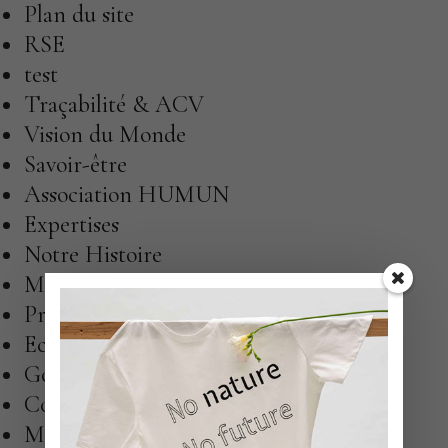
Plan du site
RSE
test
Traçabilité & ACV
Vision du Monde
Savoir-être
Association HUMUN
Expertises
Notre Histoire
Matières
Projets
Eco-Lab
Good Stories
Contact
Mentions Légales