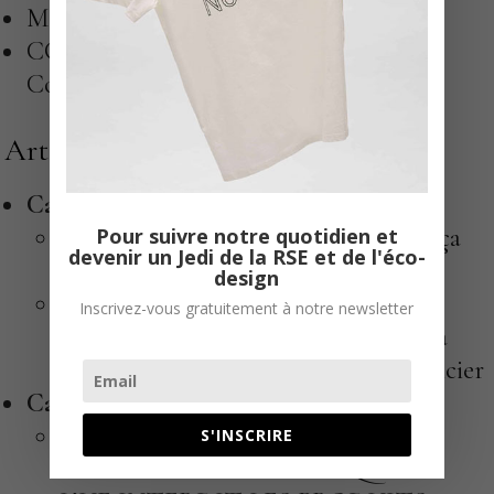
Merci
CGU, Politique de Confidentialité &
Cookies
Articles par catégorie
Catégorie :
CSRD
CSRD ou pas CSRD ? Qu’est ce que ça
Pour suivre notre quotidien et
devenir un Jedi de la RSE et de l'éco-
change ?
design
CSRD : Préparer les entreprises du
Inscrivez-vous gratuitement à notre newsletter
secteur textile et de l’habillement à la
nouvelle ère du reporting extra-financier
Catégorie :
Événements
REACH : UN REPORT DE LA
S'INSCRIRE
RÉFORME PROBLÉMATIQUE