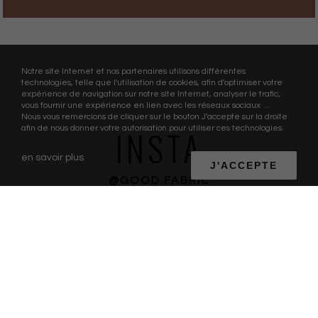
Notre site Internet et nos partenaires utilisons différentes
technologies, telle que l'utilisation de cookies, afin d'optimiser votre
expérience de navigation sur notre site Internet, analyser le trafic,
vous fournir une expérience en lien avec les réseaux sociaux ...
Nous vous remercions de cliquer sur le bouton J'accepte sur la droite
INSTA
afin de nous donner votre autorisation pour utiliser ces technologies.
en savoir plus
J'ACCEPTE
@GOOD.FABRIC
GOOD FABRIC
Good Fabric est à la fois éco designer, fabricant de collections et