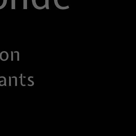
ion
ants