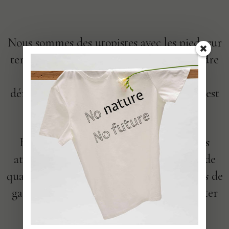
Nous sommes des utopistes avec les pieds sur
terre. Nous travaillons chaque jour à rendre
l’industrie textile meilleure. Nous
démontrons, ensemble, que cette utopie est
devenue une réalité.
Elle répond, à la fois, aux mutations des
attentes de consommation, à l’exigence de
qualité, à la nécessité pour tous les acteurs de
gagner sa vie convenablement et de limiter
drastiquement notre impact sur
l’environnement.