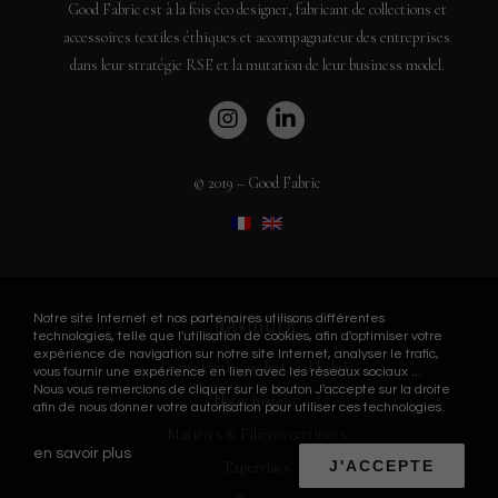
Good Fabric est à la fois éco designer, fabricant de collections et
accessoires textiles éthiques et accompagnateur des entreprises
dans leur stratégie RSE et la mutation de leur business model.
© 2019 – Good Fabric
NAVIGUER
Notre site Internet et nos partenaires utilisons différentes
technologies, telle que l'utilisation de cookies, afin d'optimiser votre
expérience de navigation sur notre site Internet, analyser le trafic,
La mode éthique by Good Fabric
vous fournir une expérience en lien avec les réseaux sociaux ...
Nous vous remercions de cliquer sur le bouton J'accepte sur la droite
Notre histoire
afin de nous donner votre autorisation pour utiliser ces technologies.
Matières & Filières certifiées
en savoir plus
J'ACCEPTE
Expertises