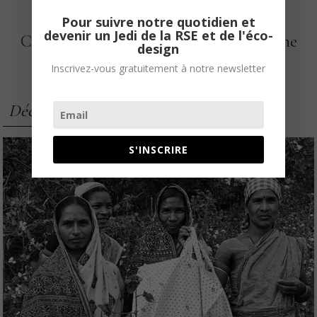
Pour suivre notre quotidien et
devenir un Jedi de la RSE et de l'éco-
Cette voie est la seule possible et c’est une
design
excellente nouvelle !
Inscrivez-vous gratuitement à notre newsletter
Découvrir nos projets
S'INSCRIRE