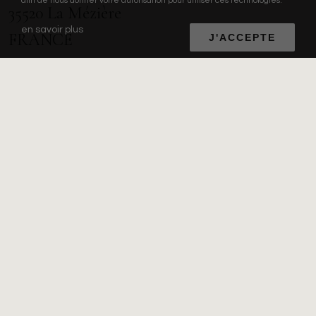
afin de nous donner votre autorisation pour utiliser ces technologies.
35520 La Mézière
en savoir plus
FRANCE
J'ACCEPTE