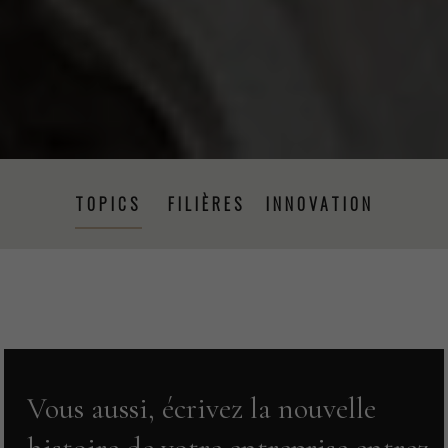
TOPICS
FILIÈRES
INNOVATION
PRISE DE PAROLE
ÉVÉNEMENTS
PRESSE
PROJETS
RSE
FORMATION
CSRD
Vous aussi, écrivez la nouvelle