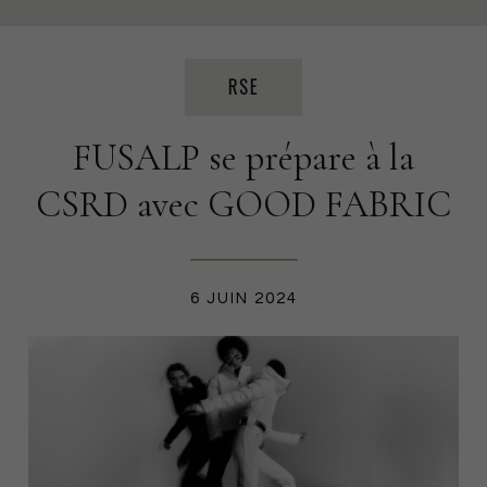
PRISE DE PAROLE
ÉVÉNEMENTS
PRESSE
RSE
FUSALP se prépare à la
PROJETS
RSE
FORMATION
CSRD
CSRD avec GOOD FABRIC
PRODUCTION TEXTILE
6 JUIN 2024