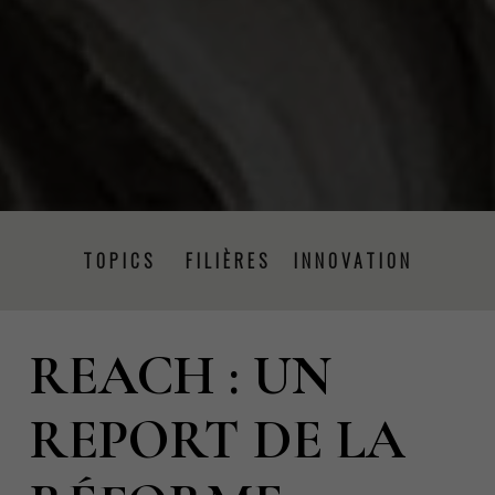
TOPICS
FILIÈRES
INNOVATION
REACH : UN
PRISE DE PAROLE
ÉVÉNEMENTS
PRESSE
REPORT DE LA
PROJETS
RSE
FORMATION
CSRD