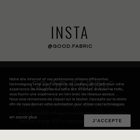
INSTA
@GOOD.FABRIC
Notre site Internet et nos partenaires utilisons différentes
GOOD FABRIC
technologies, telle que l'utilisation de cookies, afin d'optimiser votre
expérience de navigation sur notre site Internet, analyser le trafic,
vous fournir une expérience en lien avec les réseaux sociaux ...
Nous vous remercions de cliquer sur le bouton J'accepte sur la droite
afin de nous donner votre autorisation pour utiliser ces technologies.
Good Fabric est à la fois éco designer, fabricant de collections et
accessoires textiles éthiques et accompagnateur des entreprises
en savoir plus
dans leur stratégie RSE et la mutation de leur business model.
J'ACCEPTE