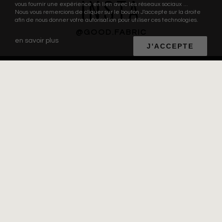
INSTA
vous fournir une expérience en lien avec les réseaux sociaux ...
Nous vous remercions de cliquer sur le bouton J'accepte sur la droite
afin de nous donner votre autorisation pour utiliser ces technologies.
@GOOD.FABRIC
en savoir plus
J'ACCEPTE
GOOD FABRIC
Good Fabric est à la fois éco designer, fabricant de collections et
accessoires textiles éthiques et accompagnateur des entreprises
dans leur stratégie RSE et la mutation de leur business model.
© 2019 – Good Fabric