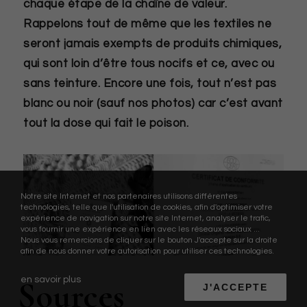
chaque étape de la chaîne de valeur.
Rappelons tout de même que les textiles ne
seront jamais exempts de produits chimiques,
qui sont loin d’être tous nocifs et ce, avec ou
sans teinture. Encore une fois, tout n’est pas
blanc ou noir (sauf nos photos) car c’est avant
tout la dose qui fait le poison.
Notre site Internet et nos partenaires utilisons différentes
technologies, telle que l'utilisation de cookies, afin d'optimiser votre
expérience de navigation sur notre site Internet, analyser le trafic,
vous fournir une expérience en lien avec les réseaux sociaux ...
Nous vous remercions de cliquer sur le bouton J'accepte sur la droite
afin de nous donner votre autorisation pour utiliser ces technologies.
en savoir plus
Sources
J'ACCEPTE