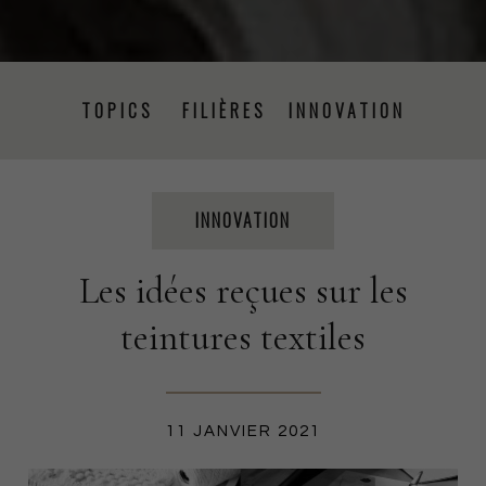
TOPICS
FILIÈRES
INNOVATION
PRISE DE PAROLE
ÉVÉNEMENTS
PRESSE
INNOVATION
Les idées reçues sur les
PROJETS
RSE
FORMATION
CSRD
teintures textiles
PRODUCTION TEXTILE
11 JANVIER 2021