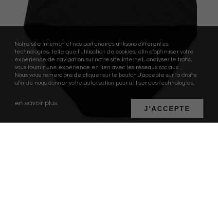
Notre site Internet et nos partenaires utilisons différentes
technologies, telle que l'utilisation de cookies, afin d'optimiser votre
expérience de navigation sur notre site Internet, analyser le trafic,
vous fournir une expérience en lien avec les réseaux sociaux ...
Nous vous remercions de cliquer sur le bouton J'accepte sur la droite
afin de nous donner votre autorisation pour utiliser ces technologies.
en savoir plus
J'ACCEPTE
INNOVATION
Comment le marché des culottes
menstruelles va être disrupté ?