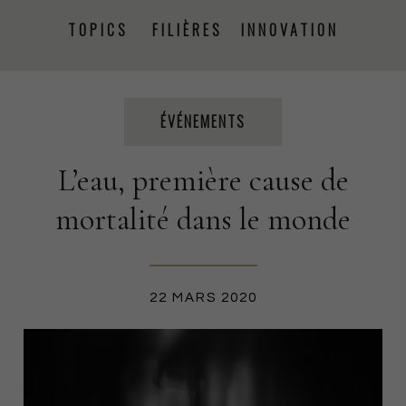
TOPICS
FILIÈRES
INNOVATION
PRISE DE PAROLE
ÉVÉNEMENTS
PRESSE
ÉVÉNEMENTS
L’eau, première cause de
PROJETS
RSE
FORMATION
CSRD
mortalité dans le monde
PRODUCTION TEXTILE
22 MARS 2020