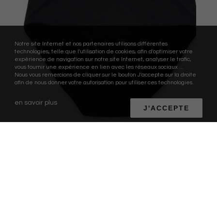
Notre site Internet et nos partenaires utilisons différentes
technologies, telle que l'utilisation de cookies, afin d'optimiser votre
expérience de navigation sur notre site Internet, analyser le trafic,
vous fournir une expérience en lien avec les réseaux sociaux ...
Nous vous remercions de cliquer sur le bouton J'accepte sur la droite
afin de nous donner votre autorisation pour utiliser ces technologies.
en savoir plus
J'ACCEPTE
INNOVATION
Comment le marché des culottes
menstruelles va être disrupté ?