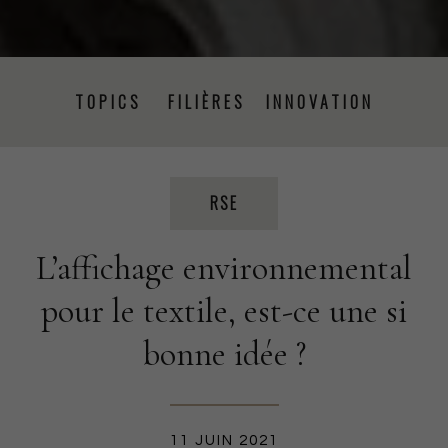
TOPICS
FILIÈRES
INNOVATION
PRISE DE PAROLE
ÉVÉNEMENTS
PRESSE
RSE
L’affichage environnemental
PROJETS
RSE
FORMATION
CSRD
pour le textile, est-ce une si
bonne idée ?
PRODUCTION TEXTILE
11 JUIN 2021