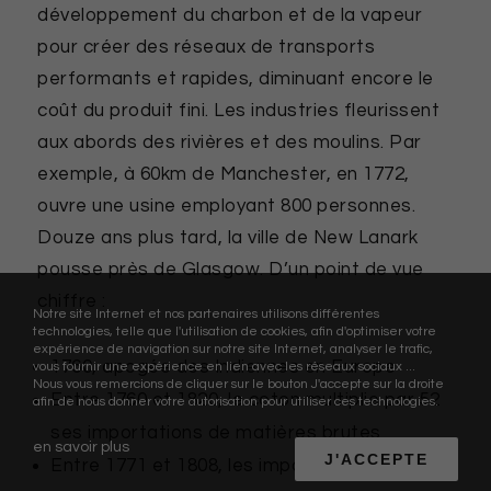
développement du charbon et de la vapeur
pour créer des réseaux de transports
performants et rapides, diminuant encore le
coût du produit fini. Les industries fleurissent
aux abords des rivières et des moulins. Par
exemple, à 60km de Manchester, en 1772,
ouvre une usine employant 800 personnes.
Douze ans plus tard, la ville de New Lanark
pousse près de Glasgow. D’un point de vue
chiffre :
Notre site Internet et nos partenaires utilisons différentes
technologies, telle que l'utilisation de cookies, afin d'optimiser votre
expérience de navigation sur notre site Internet, analyser le trafic,
1760, apogée des Indiennes en Europe
vous fournir une expérience en lien avec les réseaux sociaux ...
Nous vous remercions de cliquer sur le bouton J'accepte sur la droite
Entre 1760 et 1820, le coton multiplie par 52
afin de nous donner votre autorisation pour utiliser ces technologies.
ses importations de matières brutes
en savoir plus
J'ACCEPTE
Entre 1771 et 1808, les importations de coton