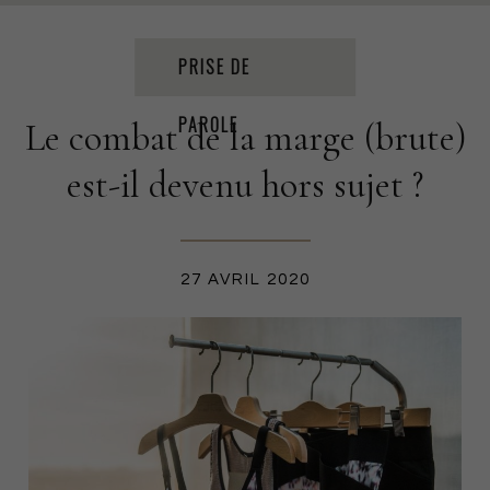
PRISE DE PAROLE
ÉVÉNEMENTS
PRESSE
PRISE DE
PAROLE
Le combat de la marge (brute)
PROJETS
RSE
FORMATION
CSRD
est-il devenu hors sujet ?
PRODUCTION TEXTILE
27 AVRIL 2020