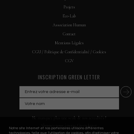
Projets
Eco-Lab
Association Humun
Contact
Mentions Légales
CGU / Politique de Confidentialité / Cookies
CGV
INSCRIPTION GREEN LETTER
Ne manquez plus une seule de nos actualités !
Abonnez-vous à notre Green letter.
Notre site Internet et nos partenaires utilisons différentes
technologies, telle que l'utilisation de cookies, afin d'optimiser votre