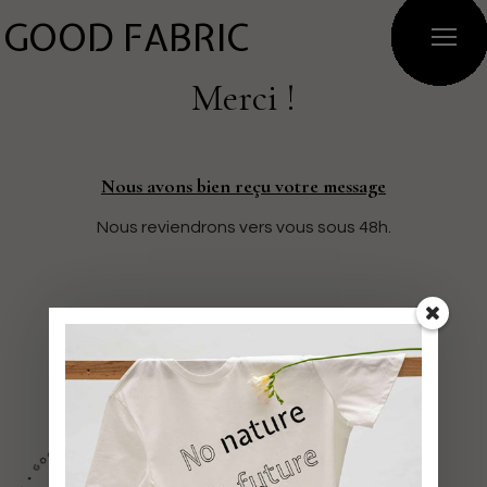
GOOD FABRIC
Merci !
Nous avons bien reçu votre message
Nous reviendrons vers vous sous 48h.