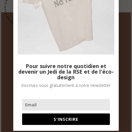
G
F
Vous souhaitez mettre en
place une démarche RSE
Pour suivre notre quotidien et
au sein de votre entreprise ?
devenir un Jedi de la RSE et de l'éco-
design
Vous souhaitez créer des
Inscrivez-vous gratuitement à notre newsletter
produits éco conçus et
certifiés ?
S'INSCRIRE