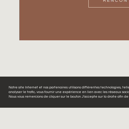
RENCON
Notre site Internet et nos partenaires utilisons différentes technologies, tell
analyser le trafic, vous fournir une expérience en lien avec les réseaux socia
Nous vous remercions de cliquer sur le bouton J'accepte sur la droite afin de 