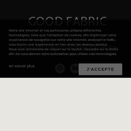
GOOD FABRIC
Notre site Internet et nos partenaires utilisons différentes
technologies, telle que l'utilisation de cookies, afin d'optimiser votre
Good Fabric est à la fois éco designer, fabricant de collections et
expérience de navigation sur notre site Internet, analyser le trafic,
vous fournir une expérience en lien avec les réseaux sociaux ...
accessoires textiles éthiques et accompagnateur des entreprises
Nous vous remercions de cliquer sur le bouton J'accepte sur la droite
dans leur stratégie RSE et la mutation de leur business model.
afin de nous donner votre autorisation pour utiliser ces technologies.
en savoir plus
J'ACCEPTE
© 2019 – Good Fabric
NAVIGUER