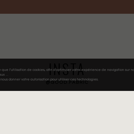
INSTA
e que l'utilisation de cookies, afin d'optimiser votre expérience de navigation sur no
ux ...
nous donner votre autorisation pour utiliser ces technologies.
@GOOD.FABRIC
GOOD FABRIC