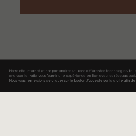
Notre site Internet et nos partenaires utilisons différentes technologies, tell
analyser le trafic, vous fournir une expérience en lien avec les réseaux socia
Nous vous remercions de cliquer sur le bouton J'accepte sur la droite afin de 
INSCRIPTION GREEN LETTER